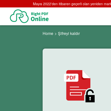
Mayıs 2022'den itibaren geçerli olan yeniden mark
Home
>
Şifreyi kaldır