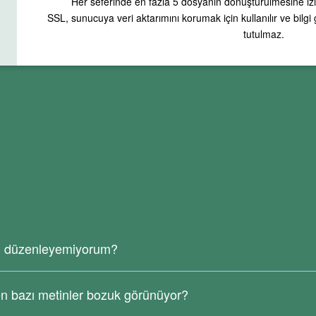
Her seferinde en fazla
5
dosyanın dönüştürülmesine izi
SSL, sunucuya veri aktarımını korumak için kullanılır ve bilgi
tutulmaz.
 düzenleyemiyorum?
ya olduğundan veya resimlerden oluşturulduğundan, içinde gerçek met
anımayı desteklememektedir.
 bazı metinler bozuk görünüyor?
eki metni tanımak için.
iller, özel karakterler vb. dönüştürme sırasında tanıma hatalarına ned