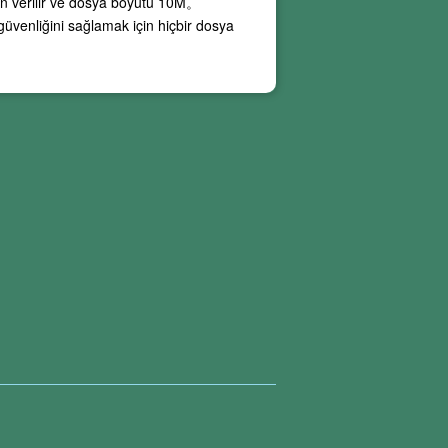
n verilir ve dosya boyutu
10M
。
 güvenliğini sağlamak için hiçbir dosya
in yoktur. Şu anda çevrimiçi PDF
en olabilir ve bu durumlardan kaçınmak