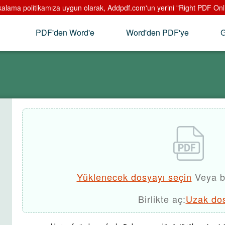
alama politikamıza uygun olarak, Addpdf.com'un yerini "Right PDF Online
PDF'den Word'e
Word'den PDF'ye
G
Yüklenecek dosyayı seçin
Veya b
Birlikte aç:
Uzak do