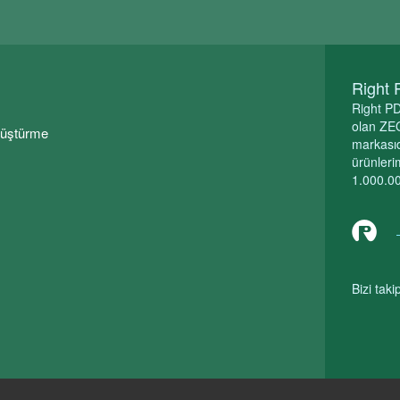
Right 
Right PD
olan ZEO
nüştürme
markasıd
ürünleri
1.000.00
Bizi taki