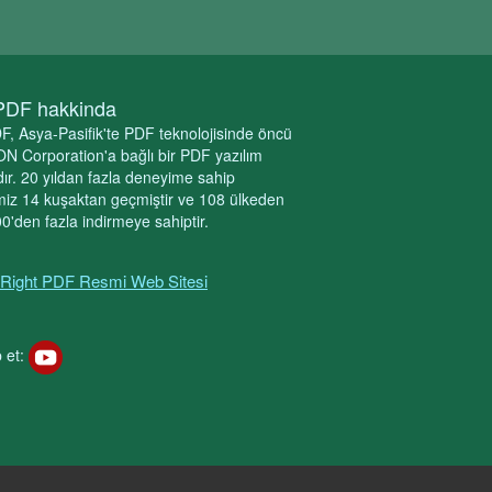
PDF hakkinda
F, Asya-Pasifik'te PDF teknolojisinde öncü
N Corporation'a bağlı bir PDF yazılım
ır. 20 yıldan fazla deneyime sahip
miz 14 kuşaktan geçmiştir ve 108 ülkeden
0'den fazla indirmeye sahiptir.
Right PDF Resmi Web Sitesi
p et: