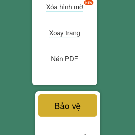
Xóa hình mờ
Xoay trang
Nén PDF
Bảo ​​vệ