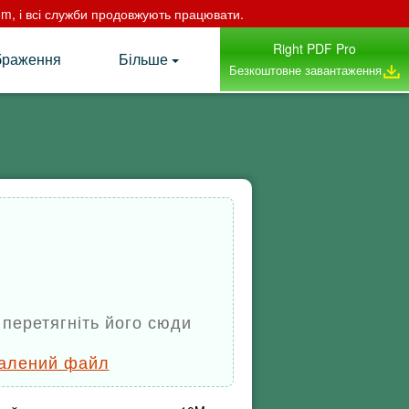
com, і всі служби продовжують працювати.
Right PDF Pro
браження
Більше
Безкоштовне завантаження
перетягніть його сюди
алений файл