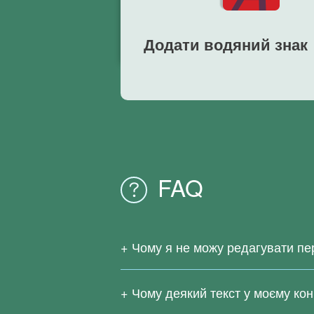
Додати водяний знак
FAQ
Чому я не можу редагувати п
Оскільки ваш вихідний PDF-файл є ві
служби перетворення PDF не підтрим
Чому деякий текст у моєму ко
Завантажити
Right PDF-конвертер
ро
Складні формули, рідко використовув