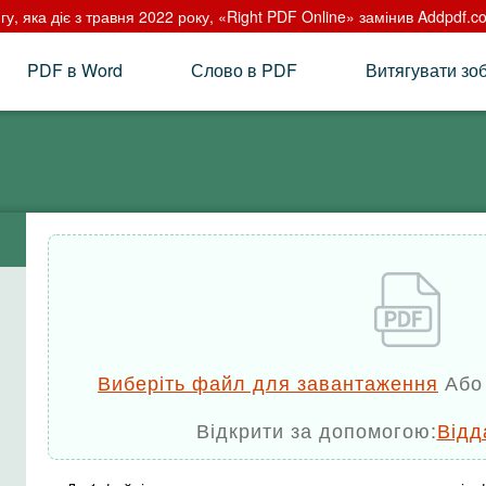
у, яка діє з травня 2022 року, «Right PDF Online» замінив Addpdf.
PDF в Word
Слово в PDF
Витягувати зо
Виберіть файл для завантаження
Або 
Відкрити за допомогою:
Відд