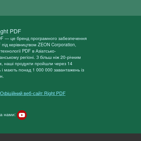
ight PDF
DF — це бренд програмного забезпечення
 під керівництвом ZEON Corporation,
технології PDF в Азіатсько-
анському регіоні. З більш ніж 20-річним
м, наші продукти пройшли через 14
ь і мають понад 1 000 000 завантажень із
н.
Офіційний веб-сайт Right PDF
за нами: