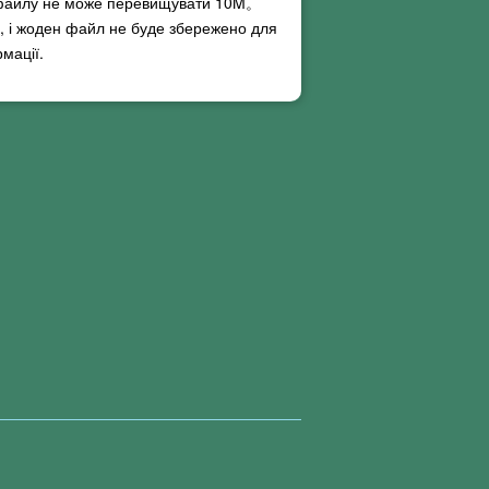
 файлу не може перевищувати
10M
。
, і жоден файл не буде збережено для
мації.
вжнього тексту. Наразі наші онлайн-
пізнавання під час перетворення, і цих