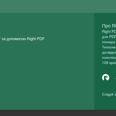
Про R
Right P
для PDF
 за допомогою Right PDF
піонера 
Тихооке
досвідо
поколін
108 краї
Слідуй 