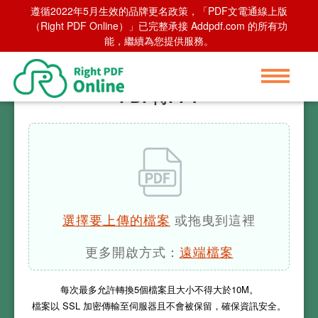
遵循2022年5月生效的品牌更名政策，「PDF文電通線上版
首頁
>
PDF轉PPT
（Right PDF Online）」已完整承接 Addpdf.com 的所有功
能，繼續為您提供服務。
PDF轉PPT
選擇要上傳的檔案
或拖曳到這裡
更多開啟方式：
遠端檔案
每次最多允許轉換
5
個檔案且大小不得大於
10M
。
檔案以 SSL 加密傳輸至伺服器且不會被保留，確保資訊安全。