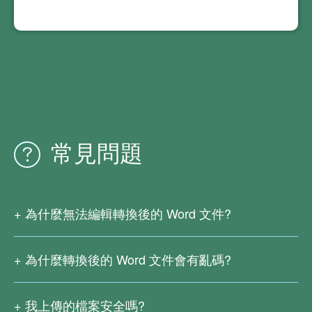
常見問題
為什麼無法編輯轉換後的 Word 文件?
這是由於您的 PDF 文件是掃描版或者是由圖片產生的，其
中並沒有真正的文字。我們的線上 PDF 轉換服務暫時不支
為什麼轉換後的 Word 文件會有亂碼?
援 OCR 文字識別功能，
複雜公式、非常用語言、特殊字元等都可能導致轉換時的識
請下載
PDF文電通轉換器
以識別掃描版 PDF 中的文字。
別錯誤，而這些情况十分難以避免。
我上傳的檔案安全嗎?