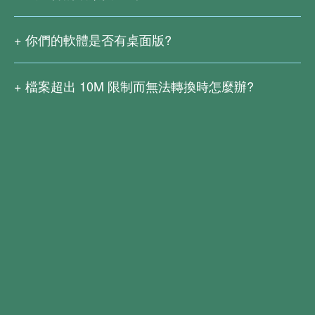
我們不會洩露或私自保留您上傳的檔案。為了讓用戶有足夠
的時間下載，檔案轉換完成後會保留 2 小時。之後原始檔案
你們的軟體是否有桌面版?
和轉換結果檔案都會從我們的伺服器中徹底刪除。
我們另有桌面版的 PDF文電通專業版與 PDF文電通轉換
器。PDF文電通專業版提供了進階編輯、轉換、加密、簽
檔案超出
10M
限制而無法轉換時怎麼辦?
名、文書處理和 OCR 等功能，能大幅增進您的 PDF 處理
由於大檔案需要一定的網路速度，也使得上傳與轉換過程更
能力。現在就下載
PDF文電通專業版
複雜，因此我們暫不支援轉換
10M
以上的檔案。
PDF文電通轉換器能批次將各種檔案格式轉換成 PDF，或
您可以下載
PDF文電通專業版
或
PDF文電通轉換器
並免費
是將 PDF 轉成 Word、Excel、文字、影像等常用格式。再
試用 14 天。期間不但轉換時不受檔案大小限制，還支援更
加上 OCR (光學字元識別) 功能，讓您可以輕鬆編輯掃描版
多的編輯與轉換功能。
的檔案。下載
PDF文電通轉換器
，馬上免費試用 14 天。