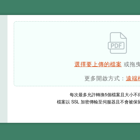
選擇要上傳的檔案
或拖
更多開啟方式：
遠端
每次最多允許轉換
5
個檔案且大小不
檔案以 SSL 加密傳輸至伺服器且不會被