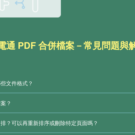
電通 PDF 合併檔案－常見問題與
哪些文件格式？
的線上合併 PDF 軟體就可以！如果想將圖片、RTF 文件或 BMP
階功能，歡迎下載
PDF文電通專業版
或
PDF文電通轉換器
即可免費試用
檔案？
過 10 M。若有更大量或大於 10 M 的檔案需要轉換，您可以下載
轉換時不受檔案大小限制，還支援更多的編輯與轉換功能。
何安排？可以再重新排序或刪除特定頁面嗎？
檔案順序進行排序，因文電通線上合併 PDF 軟體僅提供檔案排序功