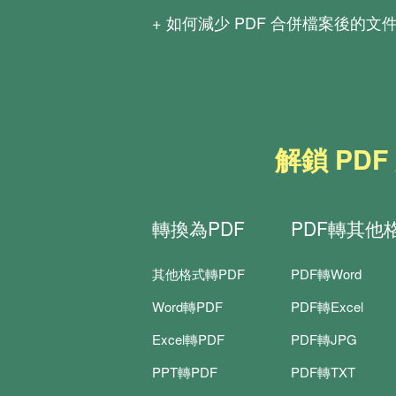
至
PDF重新安排頁面
進行排序、刪除或
如何減少 PDF 合併檔案後的文
若要更進階的完整功能，歡迎下載
PD
推薦可使用我們的
PDF 壓縮工具
，讓
解鎖 PD
轉換為PDF
PDF轉其他
其他格式轉PDF
PDF轉Word
Word轉PDF
PDF轉Excel
Excel轉PDF
PDF轉JPG
PPT轉PDF
PDF轉TXT