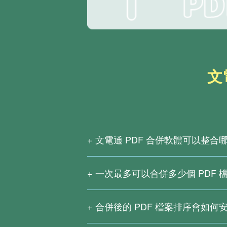
文
文電通 PDF 合併軟體可以整合
若是想單純將 PDF 檔合併，使用上方
轉PDF」工具。若想使用更完整的進
一次最多可以合併多少個 PDF 
每次最多允許轉換 5 個檔案且大小不得超
即可免費試用 14 天，試用期間不但
合併後的 PDF 檔案排序會如
合併後的 PDF 檔案會依照您設置的