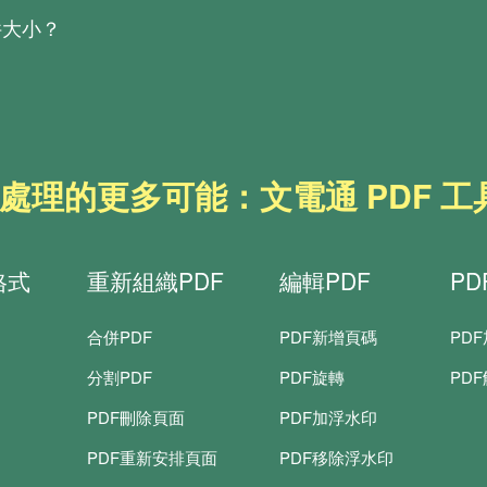
旋轉等。
件大小？
F文電通專業版
或
PDF文電通轉換器
即可免費試用 14 天。
含有圖片的文件縮得更小。壓縮功能主要是壓縮文件中的圖片，壓縮
F 處理的更多可能：文電通 PDF 
格式
重新組織PDF
編輯PDF
P
合併PDF
PDF新增頁碼
PD
分割PDF
PDF旋轉
PD
PDF刪除頁面
PDF加浮水印
PDF重新安排頁面
PDF移除浮水印