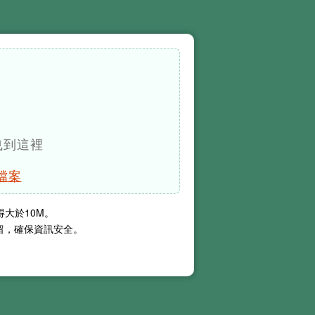
曳到這裡
檔案
得大於
10M
。
保留，確保資訊安全。