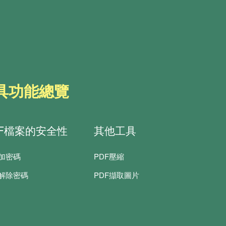
等級越高，則壓縮後的圖片品質越低。
工具功能總覽
DF檔案的安全性
其他工具
F加密碼
PDF壓縮
F解除密碼
PDF擷取圖片