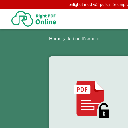
I enlighet med vår policy för ompro
Home
>
Ta bort lösenord