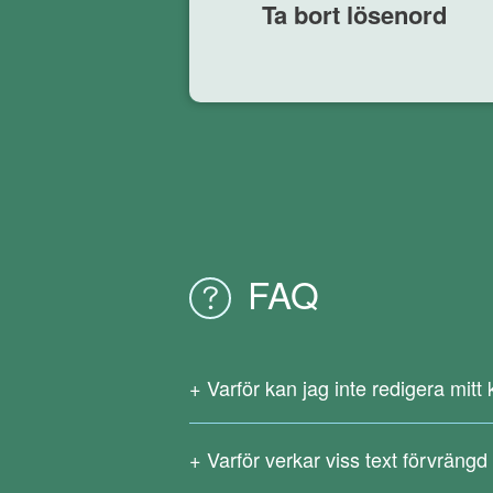
Ta bort lösenord
FAQ
Varför kan jag inte redigera mit
Eftersom din ursprungliga PDF-fil är en s
konverteringstjänster OCR-textigenkänn
Varför verkar viss text förvräng
Ladda ner
Right PDF-konverterare
för a
Komplicerade formler, sällan använda sp