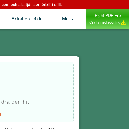
m och alla tjänster förblir i drift.
Right PDF Pro
Extrahera bilder
Mer
Gratis nedladdning
 dra den hit
il