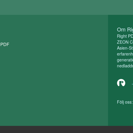
Om Ri
Right P
ZEON Cor
t PDF
Asien-St
erfarenh
generat
nedladdn
Följ oss: