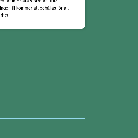
ken får inte vara större än
10M
.
ingen fil kommer att behållas för att
rhet.
För närvarande stöder inte våra online-PDF-
g, och dessa situationer är svåra att