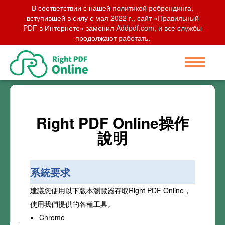
В соответствии с нашей политикой ребрендинга,
вступившей в силу с мая 2022 г., сайт «Правильный
PDF в Интернете» заменил Addpdf.com, и все службы
продолжают работать.
Right PDF Online操作
說明
系統要求
建議您使用以下版本瀏覽器存取Right PDF Online，
使用我們提供的各種工具。
Chrome