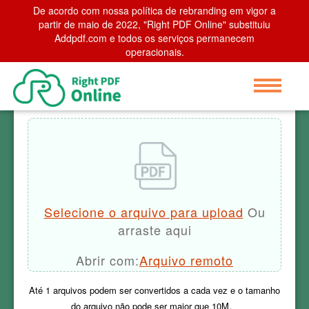
De acordo com nossa política de rebranding em vigor a
Home
partir de maio de 2022, "Right PDF Online" substituiu
>
Remover marca d'água
Addpdf.com e todos os serviços permanecem
operacionais.
Remover marca d'água
Selecione o arquivo para upload
Ou
arraste aqui
Abrir com:
Arquivo remoto
Até
1
arquivos podem ser convertidos a cada vez e o tamanho
do arquivo não pode ser maior que
10M
。