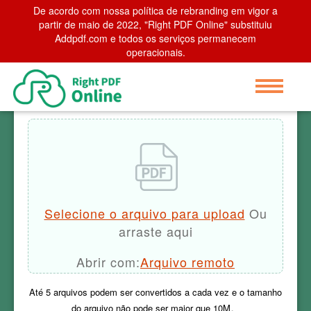
De acordo com nossa política de rebranding em vigor a
Home
partir de maio de 2022, "Right PDF Online" substituiu
>
PDF para Excel
Addpdf.com e todos os serviços permanecem
operacionais.
PDF para Excel
Selecione o arquivo para upload
Ou
arraste aqui
Abrir com:
Arquivo remoto
Até
5
arquivos podem ser convertidos a cada vez e o tamanho
do arquivo não pode ser maior que
10M
。