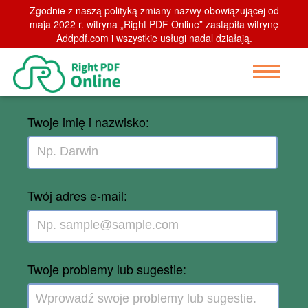
Zgodnie z naszą polityką zmiany nazwy obowiązującej od
maja 2022 r. witryna „Right PDF Online” zastąpiła witrynę
Addpdf.com i wszystkie usługi nadal działają.
Opinia online
Twoje imię i nazwisko:
Twój adres e-mail:
Twoje problemy lub sugestie: