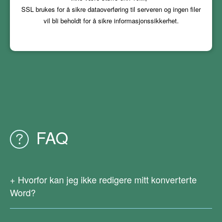
SSL brukes for å sikre dataoverføring til serveren og ingen filer
vil bli beholdt for å sikre informasjonssikkerhet.
FAQ
Hvorfor kan jeg ikke redigere mitt konverterte
Word?
Siden din originale PDF-fil er skannet eller generert fra bilder,
er det ingen ekte tekst i den. For øyeblikket støtter ikke våre