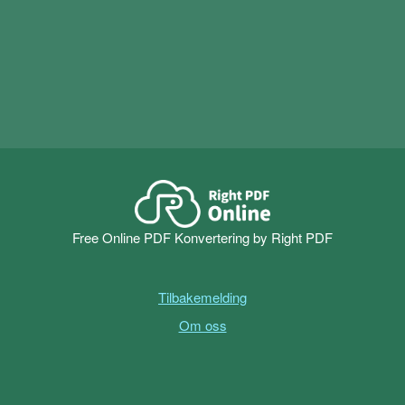
skannede filene. Last ned
Right PDF-konverterer
Start 14-
redigerings- og konverteringsfunksjoner er tilgjengelige.
dagers gratis prøveversjon nå
Free Online PDF Konvertering by Right PDF
Tilbakemelding
Om oss