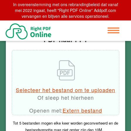
In overeenstemming met ons rebrandingbeleid dat vanaf
Home
mei 2022 ingaat, heeft "Right PDF Online" Addpdf.com
>
PDF naar PPT
vervangen en blijven alle services operationeel.
PDF naar PPT
Selecteer het bestand om te uploaden
Of sleep het hierheen
Openen met:
Extern bestand
Tot
5
bestanden mogen elke keer worden geconverteerd en de
bestandsgrootte mag niet groter zijn dan
10M
。