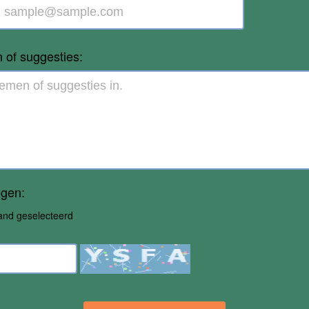
of suggesties:
egen:
and geselecteerd