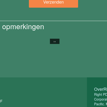
 opmerkingen
››
OverR
Right P
Corporat
DF
Pacific.