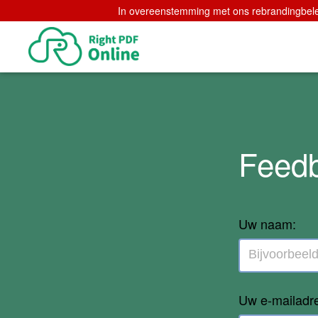
In overeenstemming met ons rebrandingbeleid
Feedb
Uw naam:
Uw e-mailadr