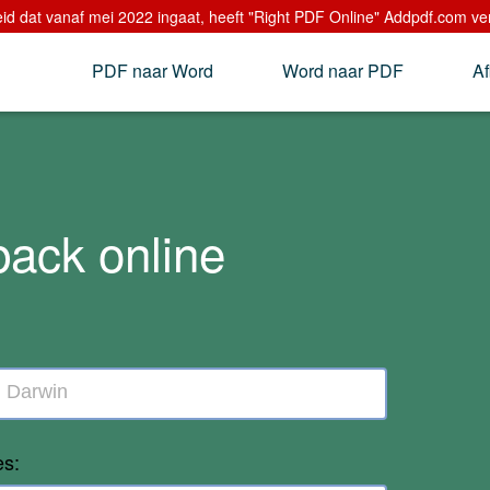
 dat vanaf mei 2022 ingaat, heeft "Right PDF Online" Addpdf.com verv
PDF naar Word
Word naar PDF
Af
ack online
es: