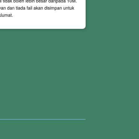
ail tidak boleh lebih besar daripada
10M
.
n dan tiada fail akan disimpan untuk
lumat.
i dalamnya. Pada masa ini perkhidmatan
 semasa penukaran, dan situasi ini sukar