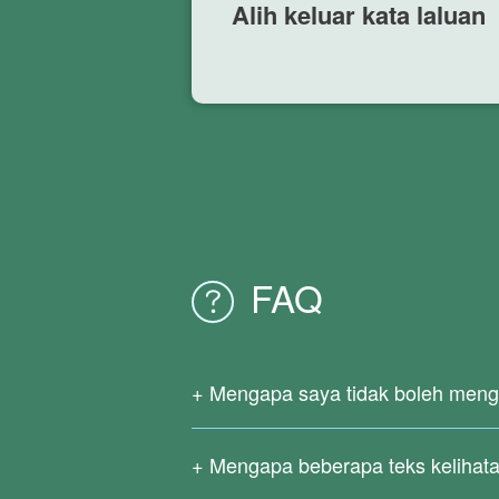
Alih keluar kata laluan
FAQ
Mengapa saya tidak boleh menge
Memandangkan fail PDF asal anda adalah
penukaran PDF dalam talian kami tid
Mengapa beberapa teks kelihata
Muat turun
Penukar Right PDF
untuk m
Formula yang rumit, bahasa yang jaran