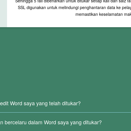
Sehingga
5
fail dibenarkan untuk ditukar setiap kali dan saiz f
SSL digunakan untuk melindungi penghantaran data ke pelaya
memastikan keselamatan mak
dit Word saya yang telah ditukar?
 fail yang diimbas atau dijana daripada imej, tiada teks sebenar d
ak menyokong pengecaman teks OCR.
n bercelaru dalam Word saya yang ditukar?
engenali teks dalam PDF yang diimbas.
g digunakan, aksara khas, dsb. boleh menyebabkan ralat pengecaman