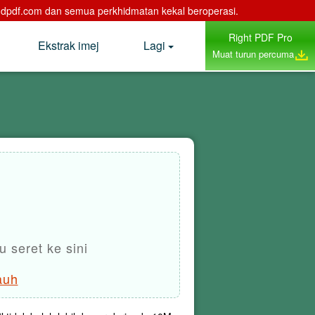
ddpdf.com dan semua perkhidmatan kekal beroperasi.
Right PDF Pro
Ekstrak imej
Lagi
Muat turun percuma
 seret ke sini
jauh