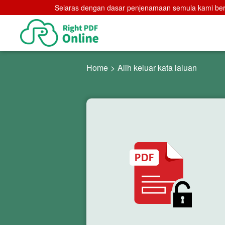
Selaras dengan dasar penjenamaan semula kami berk
Home
>
Alih keluar kata laluan