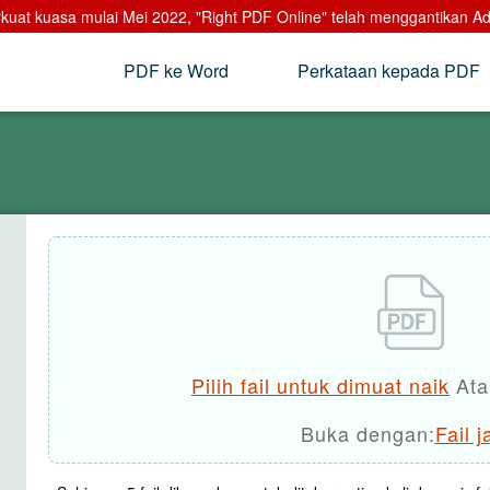
uat kuasa mulai Mei 2022, "Right PDF Online" telah menggantikan A
PDF ke Word
Perkataan kepada PDF
Pilih fail untuk dimuat naik
Atau
Buka dengan:
Fail 