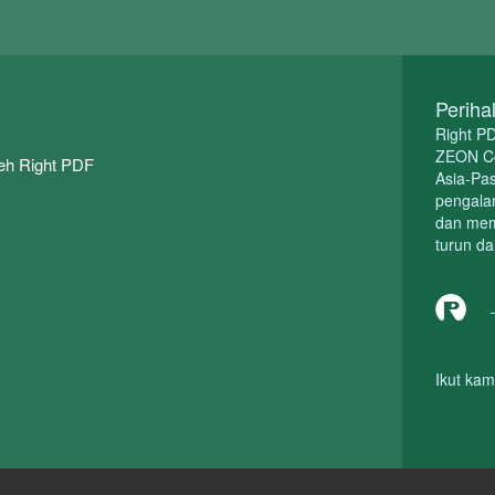
Periha
Right PD
ZEON Cor
eh Right PDF
Asia-Pas
pengalam
dan mem
turun da
Ikut kam