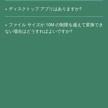
ることはありません。ユーザーがファイルをダウンロード
ディスクトップ アプリはありますか?
するのに十分な時間を与えるために、ファイルは変換が完
ディスクトップ アプリの Right PDF Pro と Right PDF
了した後 2 時間保持されます。その後、元のファイルと変
Converter もあります。Right PDF Pro には、高度な編集、
換結果はサーバーから完全に削除されます。
ファイル サイズが
10M
の制限を越えて変換でき
変換、暗号化、署名、ワード プロセッシングおよび OCR
ない場合はどうすればよいですか?
などの機能があり、PDF 処理能力を大幅に向上させま
大きいファイルはより速いネットワーク速度が必要であ
す。今すぐダウンロード
Right PDF Pro
り、アップロードと変換プロセスもより複雑になるため、
Right PDF Converter は、さまざまなファイル形式を PDF
現在
10M
を超えるファイルの変換はサポートされていま
にパッチ変換したり、PDF を Word、Excel、テキスト、
せん。
イメージなどの他の形式に変換したりできます。OCR (光
Right PDF Pro
または
Right PDF Converter
をダウンロー
学文字認識) 機能を利用すると、スキャンしたファイルを
ドして、14 日間無料でお試しください。試用期間中は、
簡単に編集することもできます。
Right PDF Converter
を
変換時にファイル サイズが制限されず、より多くの編集
ダウンロードして、14 日間無料でお試しください。
機能や変換機能を利用できます。