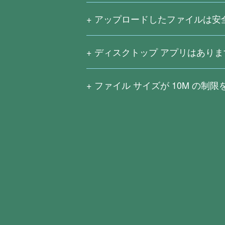
常に難しいです。
アップロードしたファイルは安
アップロードされたファイルを公開し
ために、ファイルは変換が完了した後
ディスクトップ アプリはありま
ディスクトップ アプリの Right PDF P
セッシングおよび OCR などの機能
ファイル サイズが
10M
の制限
Right PDF Converter は、
大きいファイルはより速いネットワー
したりできます。OCR (光学文字認
換はサポートされていません。
ンロードして、14 日間無料でお試し
Right PDF Pro
または
Right PDF Conve
されず、より多くの編集機能や変換機