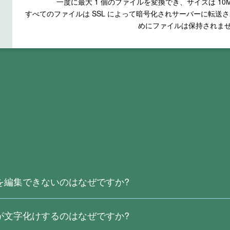
一度に最大
1
個のファイルを変換でき、サイズは
10
すべてのファイルは SSL によって暗号化されサーバーに転送
めにファイルは保持されま
トを編集できないのはなぜですか?
たか、イメージから生成された PDF のため、実際のテキストは含
ト認識をサポートしていません。
トが文字化けするのはなぜですか?
別するには、
Right PDF Converter
をダウンロードしてください。
、特殊文字などは、変換中に認識エラーを引き起こす可能性があり