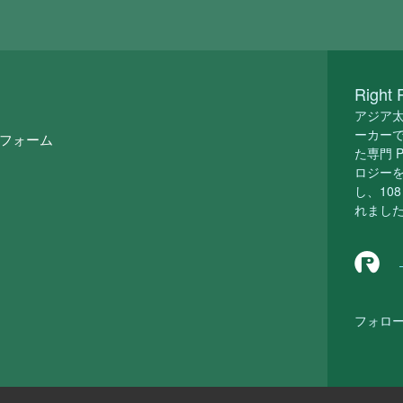
Righ
アジア太
ーカーであ
ットフォーム
た専門 
ロジーを
し、108
れまし
フォロー