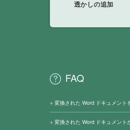
透かしの追加
FAQ
変換された Word ドキュメン
元の PDF ファイルはスキャンされ
PDF 変換サービスは、OCR テキス
変換された Word ドキュメン
スキャンした PDF 内のテキストを識
複雑な数式、よく使われていない言語