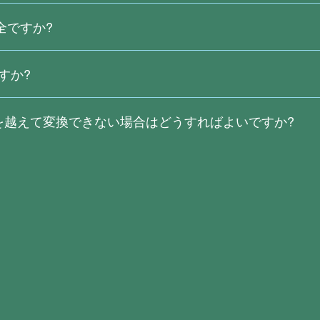
全ですか?
たり、保存したりすることはありません。ユーザーがファイルをダ
 2 時間保持されます。その後、元のファイルと変換結果はサーバ
すか?
ro と Right PDF Converter もあります。Right PDF Pr
があり、PDF 処理能力を大幅に向上させます。今すぐダウンロード
R
を越えて変換できない場合はどうすればよいですか?
さまざまなファイル形式を PDF にパッチ変換したり、PDF を Word、E
ク速度が必要であり、アップロードと変換プロセスもより複雑にな
識) 機能を利用すると、スキャンしたファイルを簡単に編集すること
ください。
rter
をダウンロードして、14 日間無料でお試しください。試用期
能を利用できます。