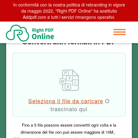
In conformità con la nostra politica di rebranding in vigore
Home
>
da maggio 2022, "Right PDF Online" ha sostituito
Converti altri formati in PDF
Addpdf.com e tutti i servizi rimangono operativi.
Converti altri formati in PDF
Seleziona il file da caricare
O
trascinalo qui
Fino a
5
file possono essere convertiti ogni volta e la
dimensione del file non può essere maggiore di
10M
。