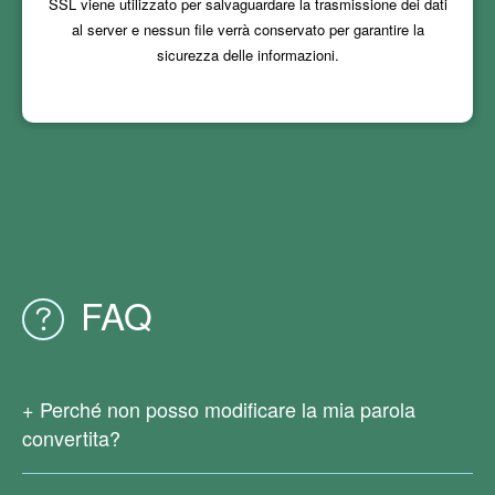
SSL viene utilizzato per salvaguardare la trasmissione dei dati
al server e nessun file verrà conservato per garantire la
sicurezza delle informazioni.
FAQ
Perché non posso modificare la mia parola
convertita?
Poiché il tuo file PDF originale è scansionato o generato da
immagini, non contiene testo reale. Attualmente i nostri