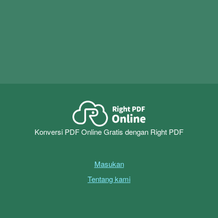
ukuran file tidak dibatasi, dan tersedia lebih banyak fitur
yang dipindai. Unduh
Konverter Right PDF
Mulai uji coba
pengeditan dan konversi.
gratis 14 hari sekarang
Konversi PDF Online Gratis dengan Right PDF
Masukan
Tentang kami