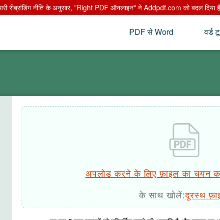
मारी रीब्रांडिंग नीति के अनुसार, "Right PDF ऑनलाइन" ने Addpdf.com को बदल दिया है औ
PDF से Word
वर्ड 
अपलोड करने के लिए फ़ाइल का चयन कर
के साथ खोलें:
दूरस्थ फ़