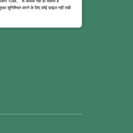
 आकार
10M
。 से अधिक नहीं हो सकता है
ुरक्षा सुनिश्चित करने के लिए कोई फ़ाइल नहीं रखी
 पीडीएफ रूपांतरण सेवाएं ओसीआर पाठ पहचान का समर्थन
ितियों से बचना कठिन है。