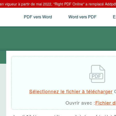
n vigueur à partir de mai 2022, "Right PDF Online" a remplacé Addpdf.
PDF vers Word
Word vers PDF
E
Sélectionnez le fichier à télécharger
O
Ouvrir avec :
Fichier d