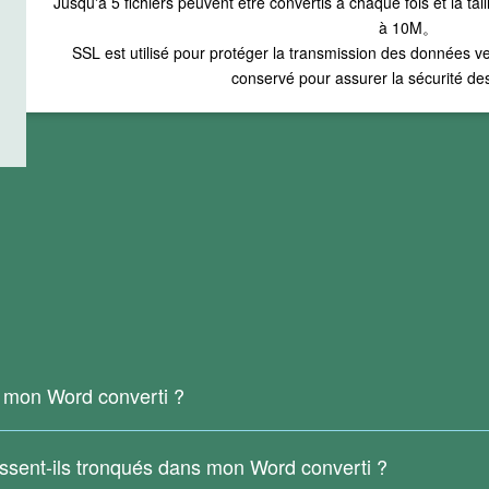
Jusqu'à
5
fichiers peuvent être convertis à chaque fois et la tai
à
10M
。
SSL est utilisé pour protéger la transmission des données ve
conservé pour assurer la sécurité des
r mon Word converti ?
ne est un fichier numérisé ou généré à partir d'images, il ne contient
e prennent pas en charge la reconnaissance de texte OCR.
issent-ils tronqués dans mon Word converti ?
our reconnaître le texte dans un PDF scanné.