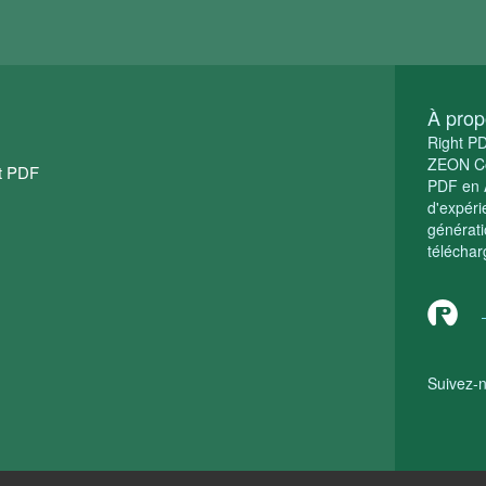
À prop
Right PD
ZEON Cor
ht PDF
PDF en A
d'expéri
générati
télécha
Suivez-n