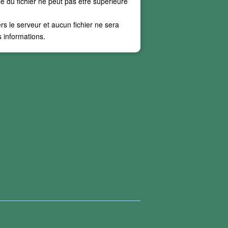
lle du fichier ne peut pas être supérieure
rs le serveur et aucun fichier ne sera
 informations.
 pas de texte réel. Actuellement, nos