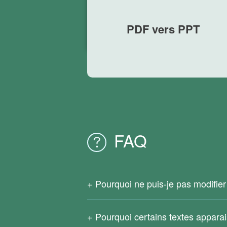
PDF vers PPT
FAQ
Pourquoi ne puis-je pas modifie
Étant donné que votre fichier PDF d'origi
services de conversion PDF en ligne n
Pourquoi certains textes appara
Téléchargez
Convertisseur Right PDF
p