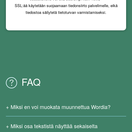
SSL:ää käytetään suojaamaan tiedonsiirto palvelimelle, eikä
tiedostoa säilytetä tietoturvan varmistamiseksi.
FAQ
Miksi en voi muokata muunnettua Wordia?
Koska alkuperäinen PDF-tiedostosi on skannattu tai luotu
kuvista, siinä ei ole oikeaa tekstiä. Tällä hetkellä online-PDF-
Miksi osa tekstistä näyttää sekaiselta
muunnospalvelumme eivät tue OCR-tekstintunnistusta.