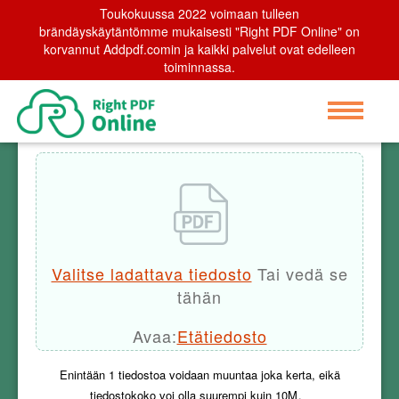
Toukokuussa 2022 voimaan tulleen
Home
brändäyskäytäntömme mukaisesti "Right PDF Online" on
>
Delete pages
korvannut Addpdf.comin ja kaikki palvelut ovat edelleen
toiminnassa.
Delete pages
Valitse ladattava tiedosto
Tai vedä se
tähän
Avaa:
Etätiedosto
Enintään
1
tiedostoa voidaan muuntaa joka kerta, eikä
tiedostokoko voi olla suurempi kuin
10M
。