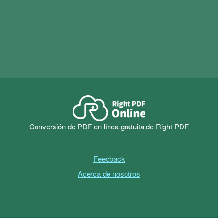
fácilmente los archivos escaneados. Descargar
Convertidor
edición y conversión disponibles.
Right PDF
Comience la prueba gratuita de 14 días ahora
Conversión de PDF en línea gratuita de Right PDF
Feedback
Acerca de nosotros