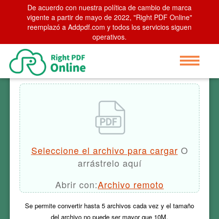
De acuerdo con nuestra política de cambio de marca
Home
vigente a partir de mayo de 2022, "Right PDF Online"
>
Extraer imágenes
reemplazó a Addpdf.com y todos los servicios siguen
operativos.
Extraer imágenes
Seleccione el archivo para cargar
O
arrástrelo aquí
Abrir con:
Archivo remoto
Se permite convertir hasta
5
archivos cada vez y el tamaño
del archivo no puede ser mayor que
10M
.