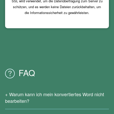
SSL wird verwendet, um die Datenübertragung zum Server zu
schützen, und es werden keine Dateien zurückbehalten, um
die Informationssicherheit zu gewährleisten.
FAQ
Warum kann ich mein konvertiertes Word nicht
bearbeiten?
Da Ihre Original-PDF-Datei gescannt oder aus Bildern
generiert wurde, enthält sie keinen echten Text. Derzeit