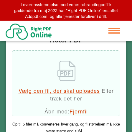
I overensstemmelse med vores rebrandingpolitik
Home
gældende fra maj 2022 har "Right PDF Online" erstattet
>
Roter PDF
Addpdf.com, og alle tjenester forbliver i drift.
Roter PDF
Vælg den fil, der skal uploades
Eller
træk det her
Åbn med:
Fjernfil
Op til
5
​​filer må konverteres hver gang, og filstørrelsen må ikke
være større end
10M
。