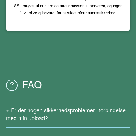
SSL bruges til at sikre datatransmission til serveren, og ingen
fil vil blive opbevaret for at sikre informationssikkerhed.
FAQ
Er der nogen sikkerhedsproblemer i forbindelse
med min upload?
Vi vil ikke gemme eller bruge de filer, du uploader. For at
give brugerne tid nok til at downloade resultaterne,