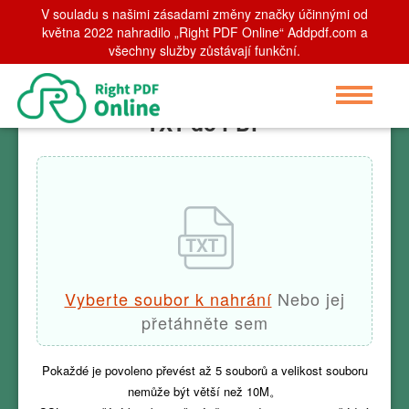
V souladu s našimi zásadami změny značky účinnými od
Home
května 2022 nahradilo „Right PDF Online“ Addpdf.com a
>
TXT do PDF
všechny služby zůstávají funkční.
TXT do PDF
Vyberte soubor k nahrání
Nebo jej
přetáhněte sem
Pokaždé je povoleno převést až
5
souborů a velikost souboru
nemůže být větší než
10M
。