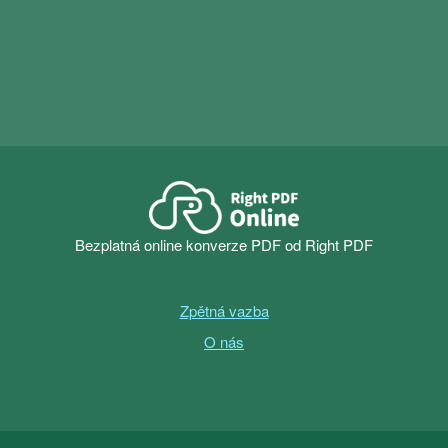
dispozici více funkcí pro úpravy a převod.
Bezplatná online konverze PDF od Right PDF
Zpětná vazba
O nás