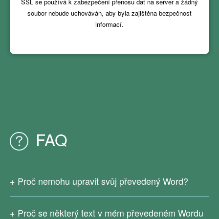
SSL se používá k zabezpečení přenosu dat na server a žádný
soubor nebude uchováván, aby byla zajištěna bezpečnost
informací.
FAQ
Proč nemohu upravit svůj převedený Word?
Vzhledem k tomu, že váš původní soubor PDF je
naskenovaný nebo vygenerovaný z obrázků, není v něm
Proč se některý text v mém převedeném Wordu
žádný skutečný text. V současné době naše online služby