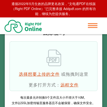
遵循2022年5月生效的品牌更名政策，“文电通PDF在线版
首页
>
去除密码
（Right PDF Online）”已完整承接 Addpdf.com 的所有功
能，继续为您提供服务。
去除密码
选择想要上传的文件
或拖拽到这里
更多打开方式：
远程文件
每次最多允许转换
5
个文件且大小不得大于
10M
。
文件以SSL加密传输至服务器且不会被保留，确保文件安全。