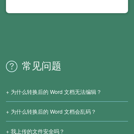
常见问题
为什么转换后的 Word 文档无法编辑？
这是由于您的 PDF 文档是扫描版或者是由图片生成的，里
面并没有真正的文字。我们的在线 PDF 转换服务暂时不支
为什么转换后的 Word 文档会乱码？
持 OCR 文字识别功能，
复杂公式、非常用语言、特殊字符等都可能导致转换时的识
请下载
文电通PDF转换器
以识别扫描版PDF中的文字。
别错误，这些情况难以避免。
我上传的文件安全吗？