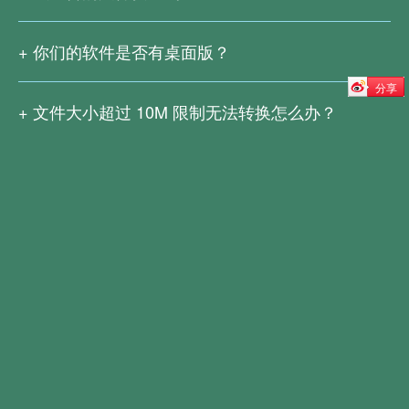
我们不会私自泄露或保存您的文件。为了保证用户有足够的
时间下载，文件转换完成后会保留 2 小时，之后原始文件和
你们的软件是否有桌面版？
生成的结果文件都会从我们的服务器中彻底删除。
我们有推出桌面版的文电通PDF套装版和文电通PDF转换
分享
器。文电通PDF套装版拥有高级编辑、转换、加密、签名、
文件大小超过
10M
限制无法转换怎么办？
文本处理和 OCR 等功能，满足用户绝大部分的编辑和转换
由于大文件上传、转换过程更复杂，而且也需要更好的网络
需求。现在就下载。
文电通PDF套装版
支持，因此暂不支持转换
10M
以上的文件。
文电通PDF转换器能批量将各种文件格式转换为PDF，或者
您可以下载
文电通PDF套装版
或
文电通PDF转换器
并免费
将PDF转换成Word、Excel、文本、图像等常用格式。再加
试用 14 天。期间转换不限文件大小，且支持更多的编辑和
上OCR（光学字符识别）功能，让您可以轻松编辑扫描版
转换功能。
文件。下载
文电通PDF转换器
，马上免费试用 14 天。