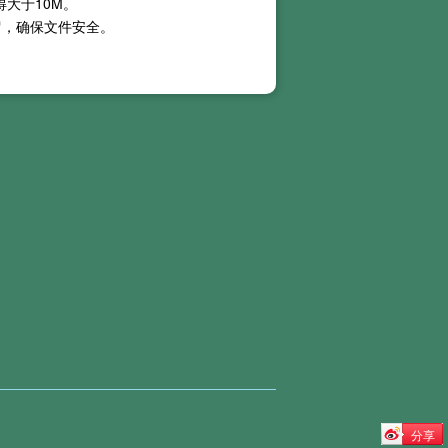
得大于
10M
。
留，确保文件安全。
暂时不支持 OCR 文字识别功能，
分享