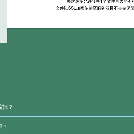
每次最多允许转换
1
个文件且大小不
文件以SSL加密传输至服务器且不会被保
编辑？
是由图片生成的，里面并没有真正的文字。我们的在线 PDF 转换服务
PDF中的文字。
码？
可能导致转换时的识别错误，这些情况难以避免。