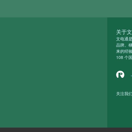
关于文
文电通是
品牌。棣
来的经验
108 个
关注我