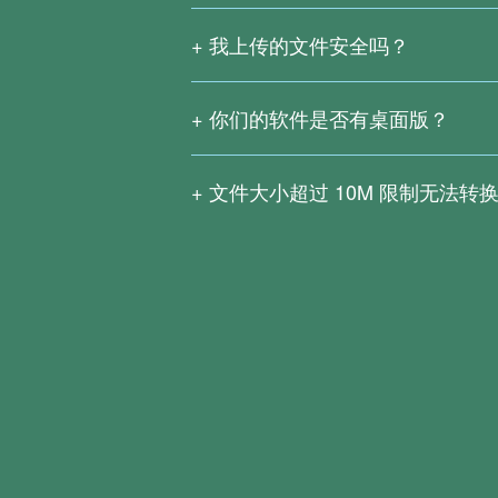
我上传的文件安全吗？
我们不会私自泄露或保存您的文件。为
服务器中彻底删除。
你们的软件是否有桌面版？
我们有推出桌面版的文电通PDF套装版
用户绝大部分的编辑和转换需求。现在
文件大小超过
10M
限制无法转换
文电通PDF转换器能批量将各种文件格式
由于大文件上传、转换过程更复杂，而
能，让您可以轻松编辑扫描版文件。下
您可以下载
文电通PDF套装版
或
文电