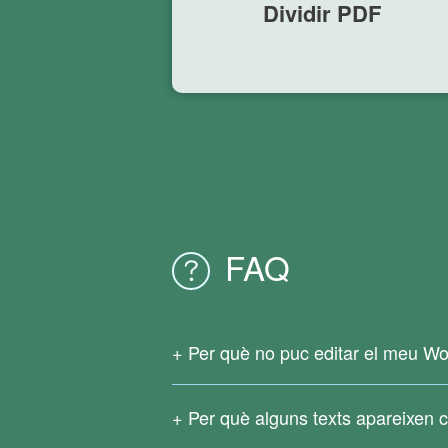
Dividir PDF
FAQ
Per què no puc editar el meu Wo
Com que el vostre fitxer PDF original és
en línia no admeten el reconeixement d
Per què alguns texts apareixen 
Baixa
Conversor de PDF correcte
per r
Les fórmules complicades, els idiomes d