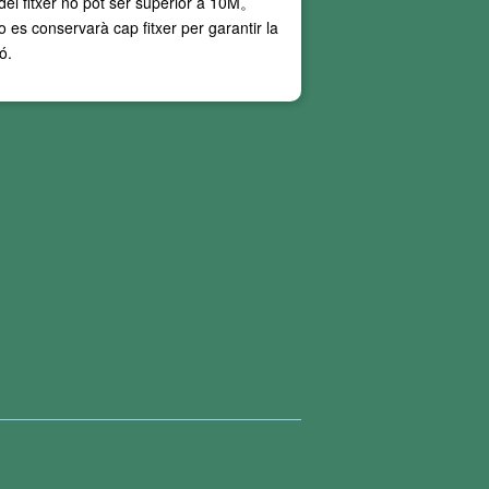
el fitxer no pot ser superior a
10M
。
no es conservarà cap fitxer per garantir la
ó.
nt, els nostres serveis de conversió de PDF
 de reconeixement durant la conversió, i