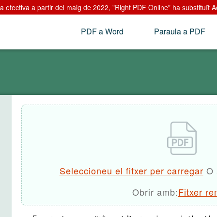
 efectiva a partir del maig de 2022, "Right PDF Online" ha substituït A
PDF a Word
Paraula a PDF
Seleccioneu el fitxer per carregar
O 
Obrir amb:
Fitxer r