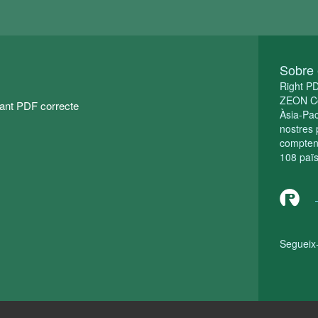
Sobre 
Right P
ZEON Co
çant PDF correcte
Àsia-Pac
nostres 
compten
108 païs
Segueix