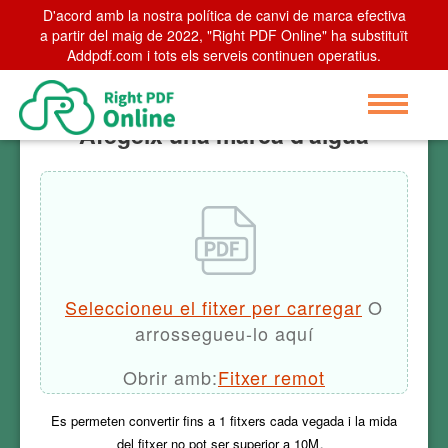
D'acord amb la nostra política de canvi de marca efectiva
Home
a partir del maig de 2022, "Right PDF Online" ha substituït
>
Afegeix una marca d'aigua
Addpdf.com i tots els serveis continuen operatius.
Afegeix una marca d'aigua
Seleccioneu el fitxer per carregar
O
arrossegueu-lo aquí
Obrir amb:
Fitxer remot
Es permeten convertir fins a
1
fitxers cada vegada i la mida
del fitxer no pot ser superior a
10M
。