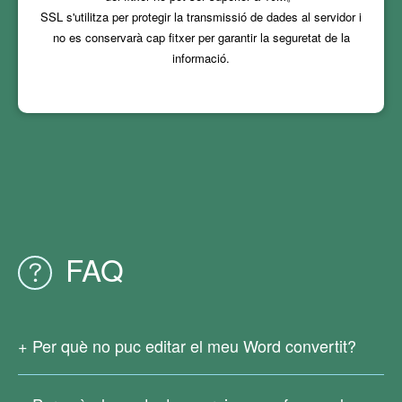
SSL s'utilitza per protegir la transmissió de dades al servidor i
no es conservarà cap fitxer per garantir la seguretat de la
informació.
FAQ
Per què no puc editar el meu Word convertit?
Com que el vostre fitxer PDF original és escanejat o generat
a partir d'imatges, no hi ha text real. Actualment, els nostres