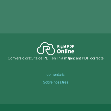
els fitxers escanejats. descarregar
Conversor de PDF
correcte
Comenceu ara la prova gratuïta de 14 dies
Conversió gratuïta de PDF en línia mitjançant PDF correcte
comentaris
Sobre nosaltres