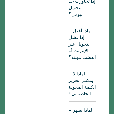
إذا تجاوزت حد
التحويل
اليومي؟
شارك صفحة
الويب الخاصة
ماذا أفعل
بنا على Weibo
إذا فشل
وتابعنا
تضمين
التحويل عبر
التغريدة
.
الإنترنت أو
تحقق مرئيًا
انقضت مهلته؟
للأصدقاء وقم
بتثبيت Weibo
فشل التحويل
لرفع حد
عبر الإنترنت.
لماذا لا
التحويل لليوم.
نوصي بتجربة
يمكنني تحرير
إصدار البرنامج
الكلمة المحولة
، Right PDF
الخاصة بي؟
Pro ، بميزات
نظرًا لأن ملف
أكثر تقدمًا
PDF الأصلي
وأداء أفضل.
لماذا يظهر