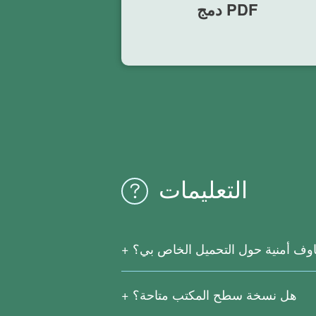
دمج PDF
التعليمات
وف أمنية حول التحميل الخاص بي؟
حتفاظ بالملفات لمدة ساعتين بعد التحويل.
هل نسخة سطح المكتب متاحة؟
لدينا أيضًا إصدار سطح المكتب لـ Right PDF Pro و Right PDF Converter. يوفر Right PDF Pro ميزات متقدمة مثل التحرير والتحويل والتشفير والتوقيع ومعالجة