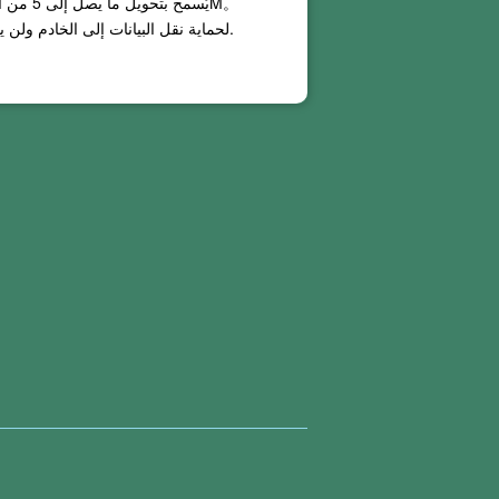
。
10M
يُسمح بتحويل ما يصل إلى
5
من ال
يتم استخدام SSL لحماية نقل البيانات إلى الخادم ولن يتم الاحتفاظ بأي ملف لضمان أمن المعلومات.
لن نقوم بتخزين أو استخدام الملفات التي تقو