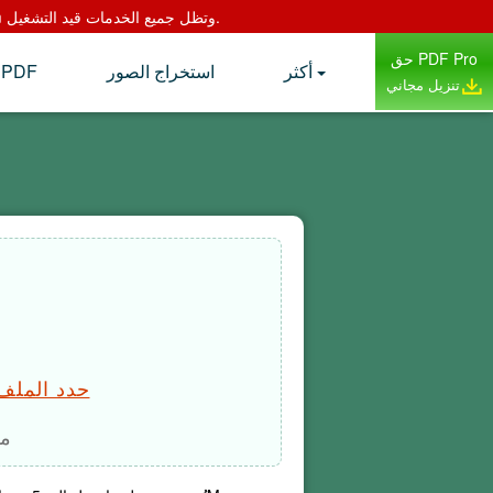
وفقًا لسياسة تغيير العلامة التجارية الخاصة بنا اعتبارًا من مايو 2022 ، حل "Right PDF Online" محل Addpdf.com وتظل جميع الخدمات قيد التشغيل.
حق PDF Pro
أكثر
استخراج الصور
من Word إلى DF
تنزيل مجاني
حدد الملف 
مف